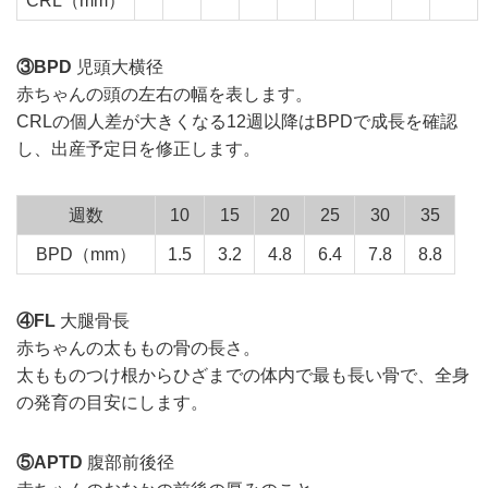
CRL（mm）
③BPD
児頭大横径
赤ちゃんの頭の左右の幅を表します。
CRLの個人差が大きくなる12週以降はBPDで成長を確認
し、出産予定日を修正します。
週数
10
15
20
25
30
35
BPD（mm）
1.5
3.2
4.8
6.4
7.8
8.8
④FL
大腿骨長
赤ちゃんの太ももの骨の長さ。
太もものつけ根からひざまでの体内で最も長い骨で、全身
の発育の目安にします。
⑤APTD
腹部前後径