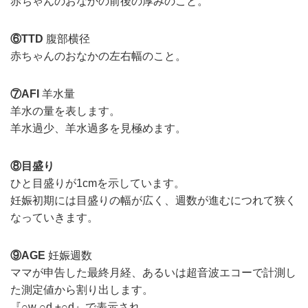
赤ちゃんのおなかの前後の厚みのこと。
⑥TTD
腹部横径
赤ちゃんのおなかの左右幅のこと。
⑦AFI
羊水量
羊水の量を表します。
羊水過少、羊水過多を見極めます。
⑧目盛り
ひと目盛りが1cmを示しています。
妊娠初期には目盛りの幅が広く、週数が進むにつれて狭く
なっていきます。
⑨AGE
妊娠週数
ママが申告した最終月経、あるいは超音波エコーで計測し
た測定値から割り出します。
『○w ○d ±○d』で表示され